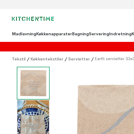
Madlavning
Køkkenapparater
Bagning
Servering
Indretning
Tekstil
/
Køkkentekstiler
/
Servietter
/
Earth servietter 33