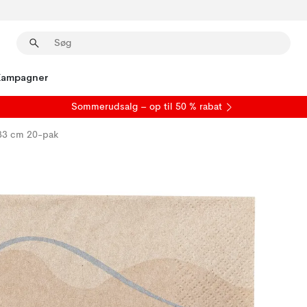
Kampagner
S
ommerudsalg
– op til 50 % rabat
x33 cm 20-pak