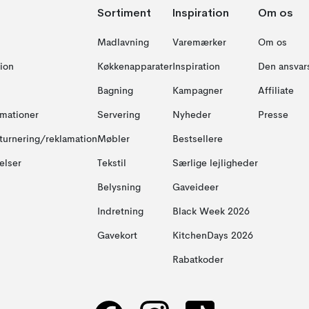
Sortiment
Inspiration
Om os
Madlavning
Varemærker
Om os
ion
Køkkenapparater
Inspiration
Den ansvar
Bagning
Kampagner
Affiliate
amationer
Servering
Nyheder
Presse
turnering/reklamation
Møbler
Bestsellere
elser
Tekstil
Særlige lejligheder
Belysning
Gaveideer
Indretning
Black Week 2026
Gavekort
KitchenDays 2026
Rabatkoder