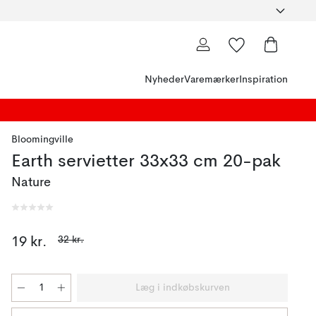
Nyheder
Varemærker
Inspiration
Bloomingville
Earth servietter 33x33 cm 20-pak
Nature
32 kr.
19 kr.
Læg i indkøbskurven