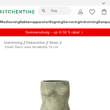
Madlavning
Køkkenapparater
Bagning
Servering
Indretning
Kampa
S
ommerudsalg
– op til 50 % rabat
Indretning
/
Dekoration
/
Vaser
/
Emeli Deco vase terrakotta 16 cm