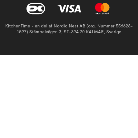
KitchenTime - en del af Nordic Nest AB (org. Nummer 556628-
1597) Stämpelvägen 3, SE-394 70 KALMAR, Sverige