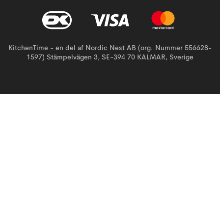
KitchenTime - en del af Nordic Nest AB (org. Nummer 556628-
1597) Stämpelvägen 3, SE-394 70 KALMAR, Sverige