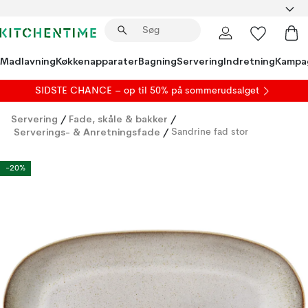
Madlavning
Køkkenapparater
Bagning
Servering
Indretning
Kampa
SIDSTE CHANCE – op til 50% på
sommerudsalget
Servering
/
Fade, skåle & bakker
/
Serverings- & Anretningsfade
/
Sandrine fad stor
-20%