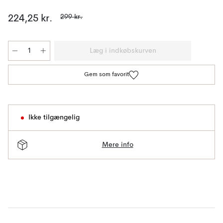
299 kr.
224,25 kr.
Læg i indkøbskurven
Gem som favorit
Ikke tilgængelig
Mere info