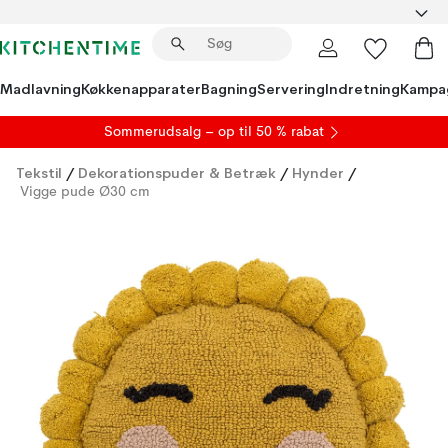
Madlavning
Køkkenapparater
Bagning
Servering
Indretning
Kampa
S
ommerudsalg
– op til 50 % rabat
Tekstil
/
Dekorationspuder & Betræk
/
Hynder
/
Vigge pude Ø30 cm