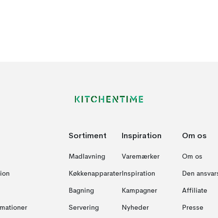
Sortiment
Inspiration
Om os
Madlavning
Varemærker
Om os
ion
Køkkenapparater
Inspiration
Den ansvar
Bagning
Kampagner
Affiliate
amationer
Servering
Nyheder
Presse