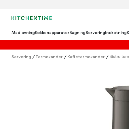
Madlavning
Køkkenapparater
Bagning
Servering
Indretning
Servering
/
Termokander
/
Kaffetermokander
/
Bistro te