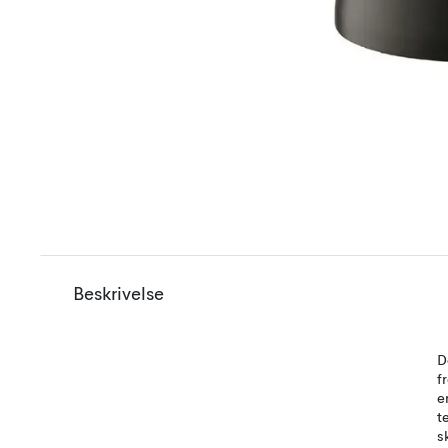
Beskrivelse
D
f
e
t
s