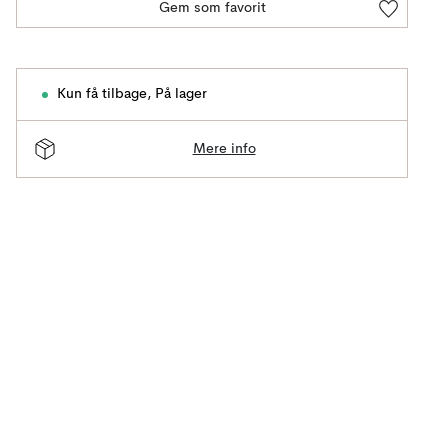
Gem som favorit
Kun få tilbage
,
På lager
Mere info