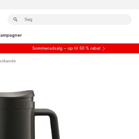
Kampagner
S
ommerudsalg
– op til 50 % rabat
rmokande