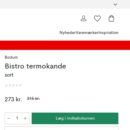
Nyheder
Varemærker
Inspiration
Bodum
Bistro termokande
sort
315 kr.
273 kr.
Læg i indkøbskurven