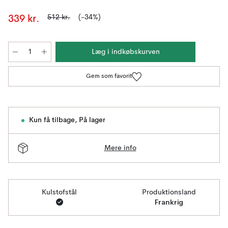
512 kr.
(-34%)
339 kr.
Læg i indkøbskurven
Gem som favorit
Kun få tilbage
,
På lager
Mere info
Kulstofstål
Produktionsland
Frankrig