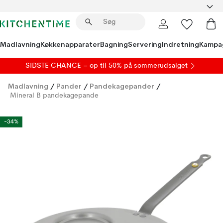
Madlavning
Køkkenapparater
Bagning
Servering
Indretning
Kampa
SIDSTE CHANCE – op til 50% på
sommerudsalget
Madlavning
/
Pander
/
Pandekagepander
/
Mineral B pandekagepande
-34%