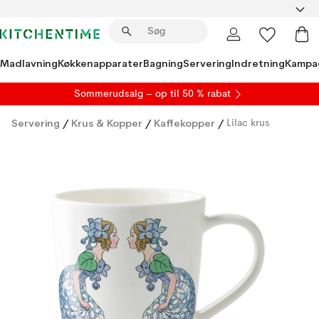
Madlavning
Køkkenapparater
Bagning
Servering
Indretning
Kampa
S
ommerudsalg
– op til 50 % rabat
Servering
/
Krus & Kopper
/
Kaffekopper
/
Lilac krus