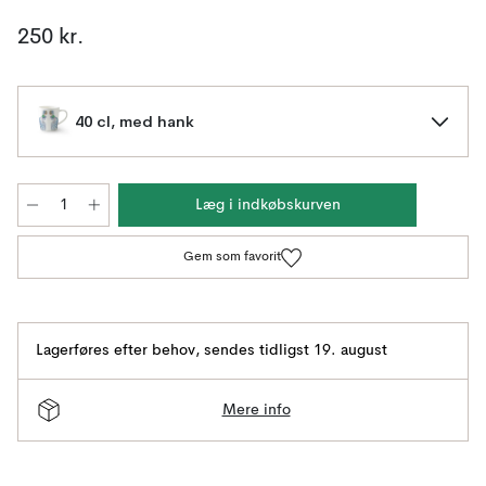
250 kr.
40 cl, med hank
Læg i indkøbskurven
Gem som favorit
Lagerføres efter behov
,
sendes tidligst 19. august
Mere info