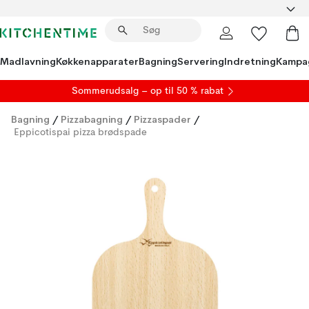
Madlavning
Køkkenapparater
Bagning
Servering
Indretning
Kampa
S
ommerudsalg
– op til 50 % rabat
Bagning
/
Pizzabagning
/
Pizzaspader
/
Eppicotispai pizza brødspade