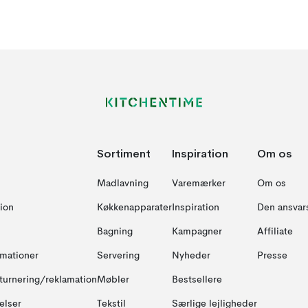
Sortiment
Inspiration
Om os
Madlavning
Varemærker
Om os
ion
Køkkenapparater
Inspiration
Den ansvar
Bagning
Kampagner
Affiliate
amationer
Servering
Nyheder
Presse
turnering/reklamation
Møbler
Bestsellere
elser
Tekstil
Særlige lejligheder