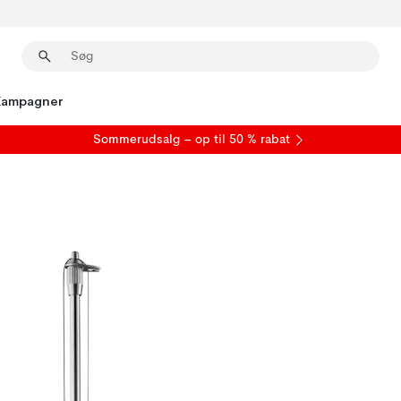
Kampagner
S
ommerudsalg
– op til 50 % rabat