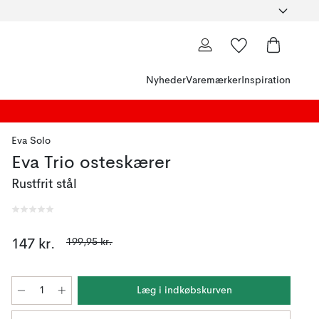
Nyheder
Varemærker
Inspiration
Eva Solo
Eva Trio osteskærer
Rustfrit stål
199,95 kr.
147 kr.
Læg i indkøbskurven