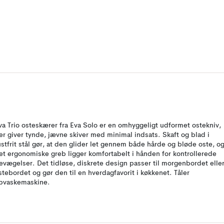
va Trio osteskærer fra Eva Solo er en omhyggeligt udformet ostekniv,
er giver tynde, jævne skiver med minimal indsats. Skaft og blad i
ustfrit stål gør, at den glider let gennem både hårde og bløde oste, o
et ergonomiske greb ligger komfortabelt i hånden for kontrollerede
evægelser. Det tidløse, diskrete design passer til morgenbordet elle
stebordet og gør den til en hverdagfavorit i køkkenet. Tåler
pvaskemaskine.