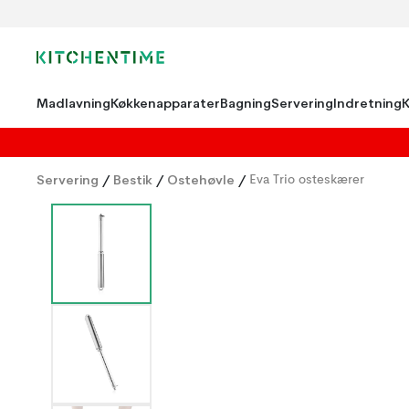
Madlavning
Køkkenapparater
Bagning
Servering
Indretning
Servering
/
Bestik
/
Ostehøvle
/
Eva Trio osteskærer