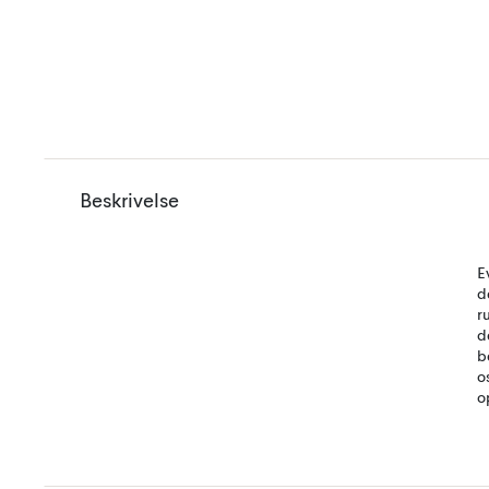
Beskrivelse
E
d
r
d
b
o
o