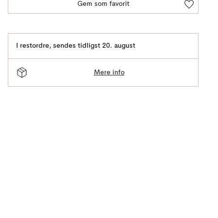
Gem som favorit
I restordre
,
sendes tidligst 20. august
Mere info