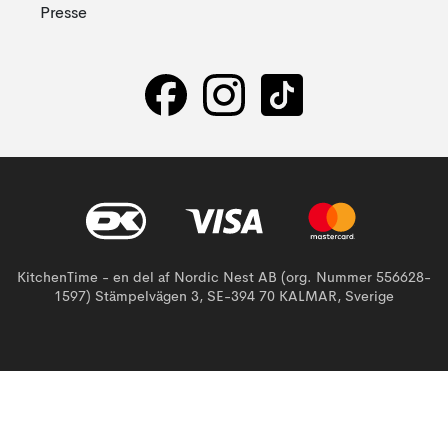
Presse
KitchenTime - en del af Nordic Nest AB (org. Nummer 556628-
1597) Stämpelvägen 3, SE-394 70 KALMAR, Sverige