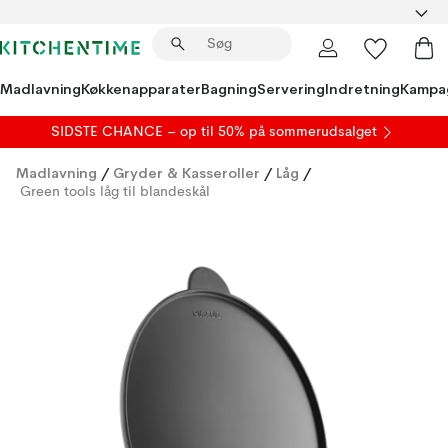
Madlavning
Køkkenapparater
Bagning
Servering
Indretning
Kampa
SIDSTE CHANCE – op til 50% på
sommerudsalget
Madlavning
/
Gryder & Kasseroller
/
Låg
/
Green tools låg til blandeskål