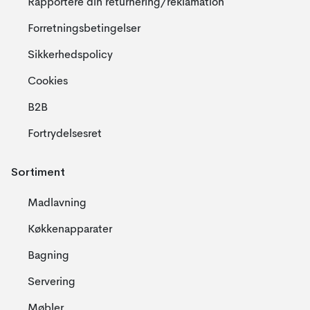
Rapportere din returnering/reklamation
Forretningsbetingelser
Sikkerhedspolicy
Cookies
B2B
Fortrydelsesret
Sortiment
Madlavning
Køkkenapparater
Bagning
Servering
Møbler