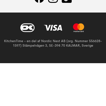
KitchenTime - en del af Nordic Nest AB (org. Nummer 556628-
1597) Stämpelvägen 3, SE-394 70 KALMAR, Sverige