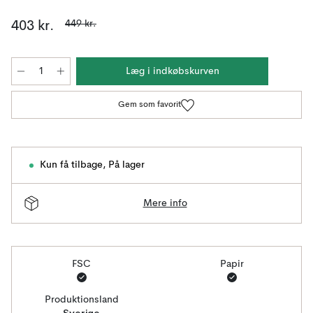
449 kr.
403 kr.
Læg i indkøbskurven
Gem som favorit
Kun få tilbage
,
På lager
Mere info
FSC
Papir
Produktionsland