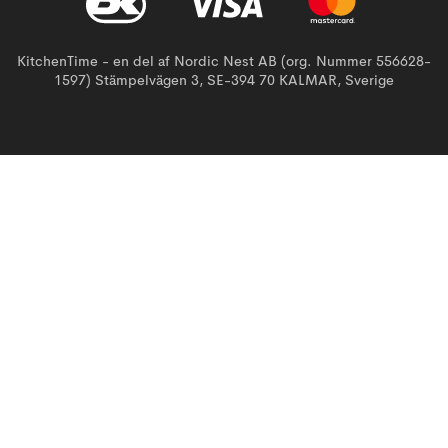
KitchenTime - en del af Nordic Nest AB (org. Nummer 556628-
1597) Stämpelvägen 3, SE-394 70 KALMAR, Sverige