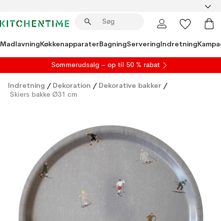
Madlavning
Køkkenapparater
Bagning
Servering
Indretning
Kampa
S
ommerudsalg
– op til 50 % rabat
Indretning
/
Dekoration
/
Dekorative bakker
/
Skiers bakke Ø31 cm