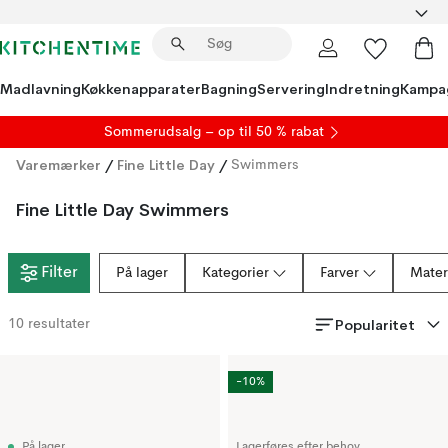
Madlavning
Køkkenapparater
Bagning
Servering
Indretning
Kampa
S
ommerudsalg
– op til 50 % rabat
Varemærker
/
Fine Little Day
/
Swimmers
Fine Little Day Swimmers
Filter
På lager
Kategorier
Farver
Mater
Popularitet
10
resultater
-10%
På lager
Lagerføres efter behov