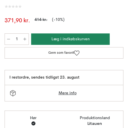
414 kr.
(-10%)
371,90 kr.
Læg i indkøbskurven
Gem som favorit
I restordre
,
sendes tidligst 23. august
Mere info
Hør
Produktionsland
Litauen