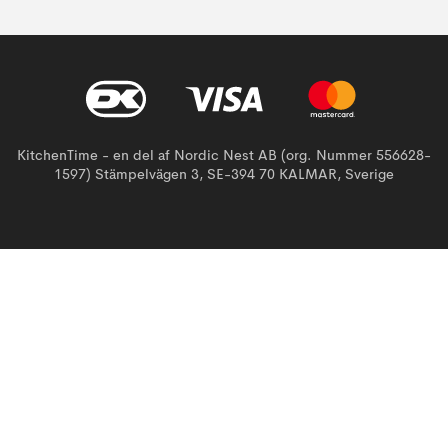
KitchenTime - en del af Nordic Nest AB (org. Nummer 556628-
1597) Stämpelvägen 3, SE-394 70 KALMAR, Sverige