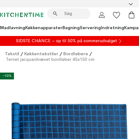
Madlavning
Køkkenapparater
Bagning
Servering
Indretning
Kampa
SIDSTE CHANCE – op til 50% på
sommerudsalget
Tekstil
/
Køkkentekstiler
/
Bordløbere
/
Ternet jacquardvævet bordløber 45x150 cm
-10%