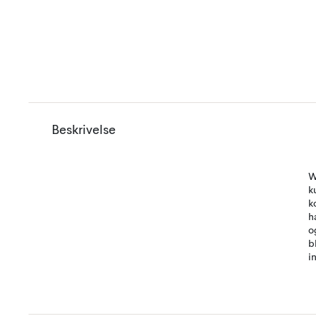
Beskrivelse
W
k
k
h
o
b
i