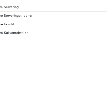
ere Servering
ere Serveringstilbehør
re Tekstil
ere Køkkentekstiler