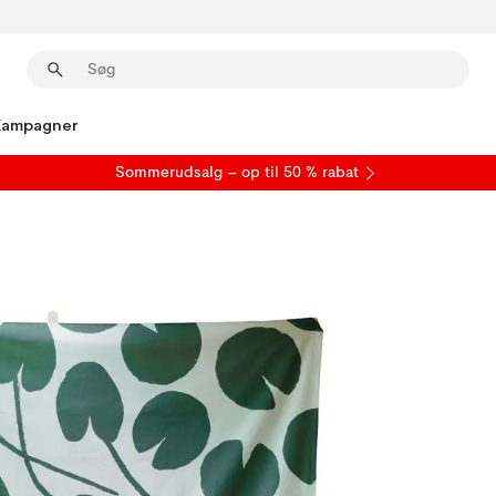
Kampagner
S
ommerudsalg
– op til 50 % rabat