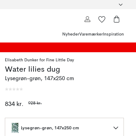
Nyheder
Varemærker
Inspiration
Elisabeth Dunker
for
Fine Little Day
Water lilies dug
Lysegrøn-grøn, 147x250 cm
928 kr.
834 kr.
Lysegrøn-grøn, 147x250 cm