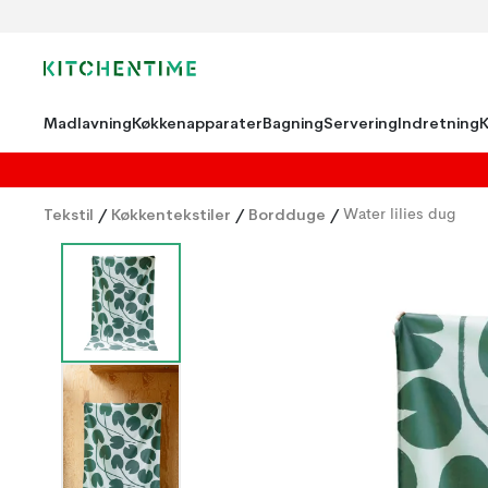
Madlavning
Køkkenapparater
Bagning
Servering
Indretning
Tekstil
/
Køkkentekstiler
/
Bordduge
/
Water lilies dug