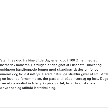
ater lilies dug fra Fine Little Day er en dug i 100 % hør med et
unstnerisk mønster. Hørdugen er designet af Elisabeth Dunker og
ombinerer håndtegnede former med skandinavisk design for et
armonisk og tidløst udtryk. Hørets naturlige struktur giver et smukt fa
g en levende fornemmelse, der passer til både hverdag og fest. Dug
liver et dekorativt indslag på spisebordet, hvor du vil skabe en
ndbydende og stilfuld borddækning.