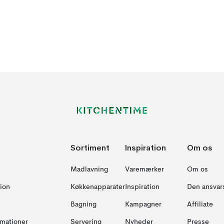
Sortiment
Inspiration
Om os
Madlavning
Varemærker
Om os
ion
Køkkenapparater
Inspiration
Den ansvar
Bagning
Kampagner
Affiliate
amationer
Servering
Nyheder
Presse