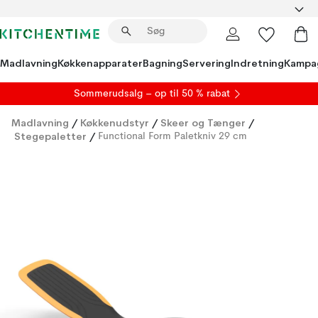
Madlavning
Køkkenapparater
Bagning
Servering
Indretning
Kampa
S
ommerudsalg
– op til 50 % rabat
Madlavning
/
Køkkenudstyr
/
Skeer og Tænger
/
Stegepaletter
/
Functional Form Paletkniv 29 cm