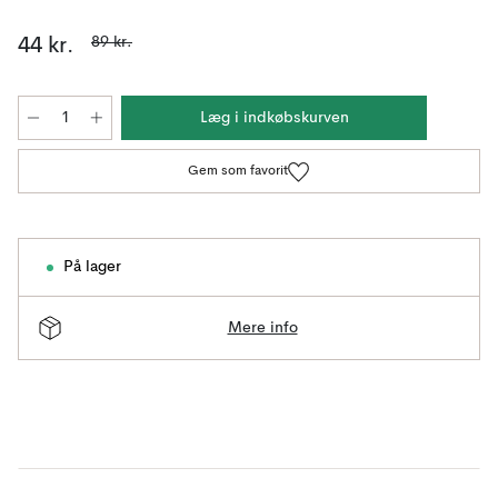
89 kr.
44 kr.
Læg i indkøbskurven
Gem som favorit
På lager
Mere info