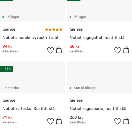
På lager
På lager
Gense
Gense
Nobel smørekniv, rustfrit stål
Nobel kagegaffel, rustfrit stål
94 kr.
58 kr.
119,95 kr.
89,95 kr.
-11%
I restordre
Kun få tilbage
Gense
Gense
Nobel kaffeske, Rustfrit stål
Nobel kagespade, rustfrit stål
71 kr.
268 kr.
79,95 kr.
299,95 kr.