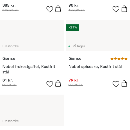
385 kr.
90 kr.
539,95 kr.
129,95 kr.
-21%
I restordre
På lager
Gense
Gense
Nobel frokostgaffel, Rustfrit
Nobel spiseske, Rustfrit stål
stål
81 kr.
79 kr.
99,95 kr.
99,95 kr.
I restordre