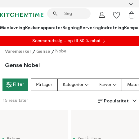
Madlavning
Køkkenapparater
Bagning
Servering
Indretning
Kampa
S
ommerudsalg
– op til 50 % rabat
Varemærker
/
Gense
/
Nobel
Gense Nobel
Filter
På lager
Kategorier
Farver
Mater
Popularitet
15
resultater
På lager
Kun få tilbage