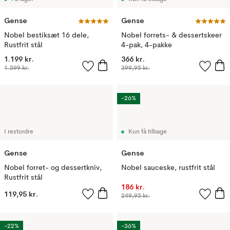
Gense
Gense
Nobel bestiksæt 16 dele,
Nobel forrets- & dessertskeer
Rustfrit stål
4-pak, 4-pakke
1.199 kr.
366 kr.
1.599 kr.
399,95 kr.
-26%
I restordre
Kun få tilbage
Gense
Gense
Nobel forret- og dessertkniv,
Nobel sauceske, rustfrit stål
Rustfrit stål
186 kr.
119,95 kr.
249,95 kr.
-22%
-36%