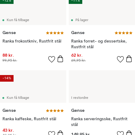
-12%
-11%
Kun få tilbage
På lager
Gense
Gense
Ranka frokostkniv, Rustfrit stål
Ranka forret- og dessertske,
Rustfrit stål
88 kr.
62 kr.
99,95 kr.
69,95 kr.
-14%
Kun få tilbage
I restordre
Gense
Gense
Ranka kaffeske, Rustfrit stål
Ranka serveringsske, Rustfrit
stål
43 kr.
149,95 kr.