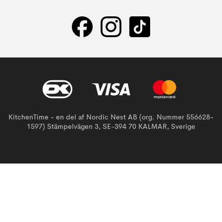
KitchenTime - en del af Nordic Nest AB (org. Nummer 556628-
1597) Stämpelvägen 3, SE-394 70 KALMAR, Sverige