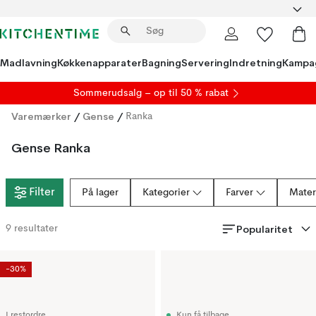
Madlavning
Køkkenapparater
Bagning
Servering
Indretning
Kampa
S
ommerudsalg
– op til 50 % rabat
Varemærker
/
Gense
/
Ranka
Gense Ranka
Filter
På lager
Kategorier
Farver
Mater
Popularitet
9
resultater
-30%
I restordre
Kun få tilbage