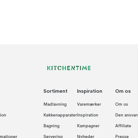
Sortiment
Inspiration
Om os
Madlavning
Varemærker
Om os
ion
Køkkenapparater
Inspiration
Den ansvar
Bagning
Kampagner
Affiliate
amationer
Servering
Nyheder
Presse