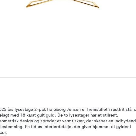
025 års lysestage 2-pak fra Georg Jensen er fremstillet i rustfrit stål 
elagt med 18 karat gult guld. De to lysestager har et stilrent,
eometrisk design og spreder et varmt skær, der skaber en indbyden
ulestemning. En tidløs interiørdetalje, der giver hjemmet et gyldent
kær.