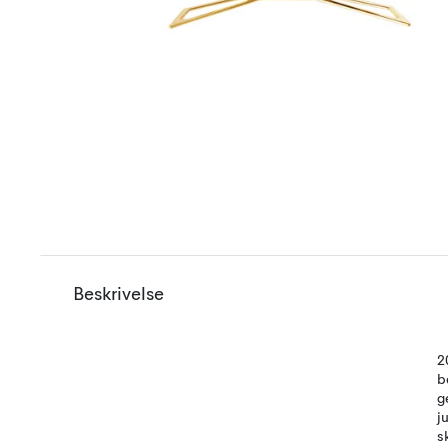
Beskrivelse
2
b
g
j
s