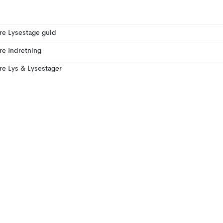
ere Lysestage guld
ere Indretning
ere Lys & Lysestager