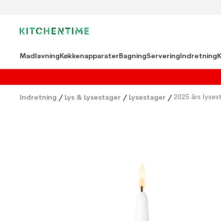
Madlavning
Køkkenapparater
Bagning
Servering
Indretning
Indretning
/
Lys & Lysestager
/
Lysestager
/
2025 års lyses