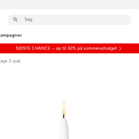
Kampagner
SIDSTE CHANCE – op til 50% på
sommerudsalget
tage 2-pak