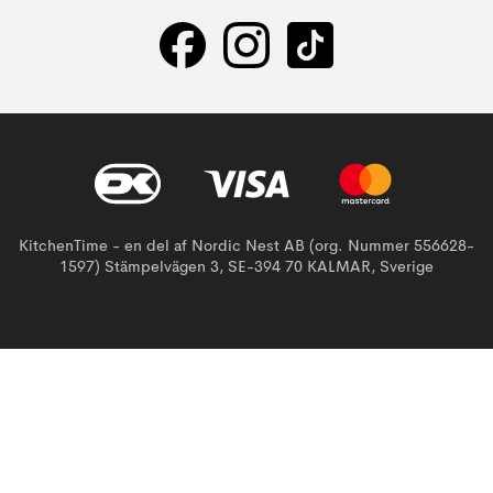
KitchenTime - en del af Nordic Nest AB (org. Nummer 556628-
1597) Stämpelvägen 3, SE-394 70 KALMAR, Sverige