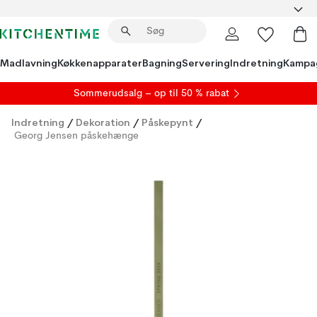
Madlavning
Køkkenapparater
Bagning
Servering
Indretning
Kampa
S
ommerudsalg
– op til 50 % rabat
Indretning
/
Dekoration
/
Påskepynt
/
Georg Jensen påskehænge