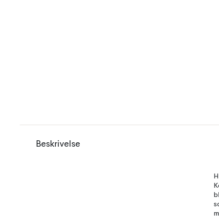
Beskrivelse
H
K
b
s
m