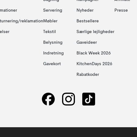
amationer
Servering
Nyheder
Presse
turnering/reklamation
Møbler
Bestsellere
elser
Tekstil
Særlige lejligheder
Belysning
Gaveideer
Indretning
Black Week 2026
Gavekort
KitchenDays 2026
Rabatkoder