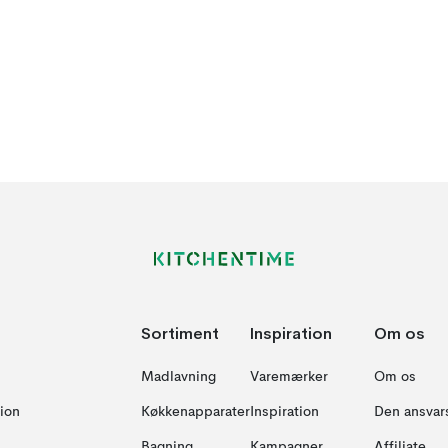
Sortiment
Inspiration
Om os
Madlavning
Varemærker
Om os
ion
Køkkenapparater
Inspiration
Den ansvar
Bagning
Kampagner
Affiliate