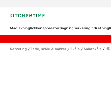
Madlavning
Køkkenapparater
Bagning
Servering
Indretning
Servering
/
Fade, skåle & bakker
/
Skåle
/
Salatskåle
/
HK 