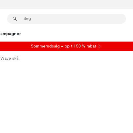
Kampagner
S
ommerudsalg
– op til 50 % rabat
Wave skål