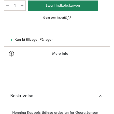
Læg i indkøbskurven
Gem som favorit
Kun få tilbage
,
På lager
Mere info
Beskrivelse
Henning Koppels tidløse urdesign for Georg Jensen