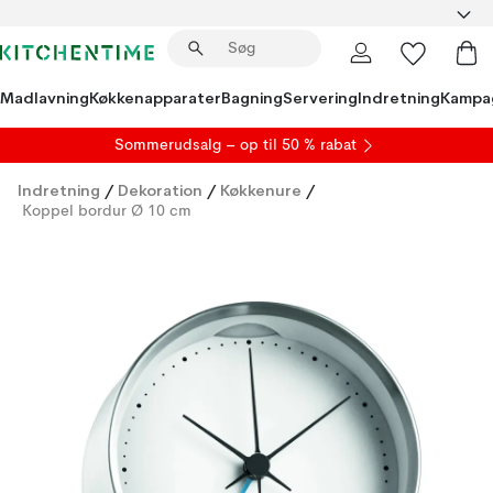
Madlavning
Køkkenapparater
Bagning
Servering
Indretning
Kampa
S
ommerudsalg
– op til 50 % rabat
Indretning
/
Dekoration
/
Køkkenure
/
Koppel bordur Ø 10 cm