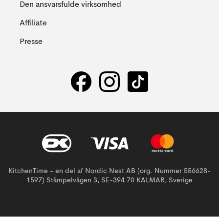
Den ansvarsfulde virksomhed
Affiliate
Presse
KitchenTime - en del af Nordic Nest AB (org. Nummer 556628-
1597) Stämpelvägen 3, SE-394 70 KALMAR, Sverige