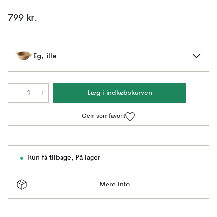
799 kr.
Eg, lille
Læg i indkøbskurven
Gem som favorit
Kun få tilbage
,
På lager
Mere info