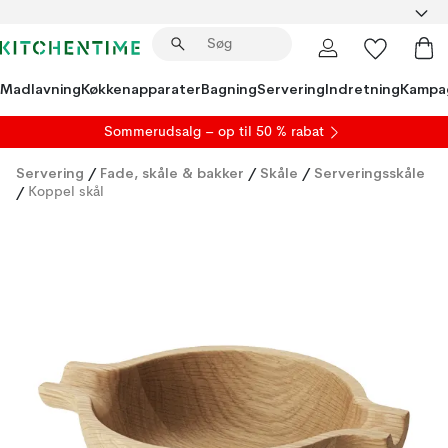
Madlavning
Køkkenapparater
Bagning
Servering
Indretning
Kampa
S
ommerudsalg
– op til 50 % rabat
Servering
/
Fade, skåle & bakker
/
Skåle
/
Serveringsskåle
/
Koppel skål