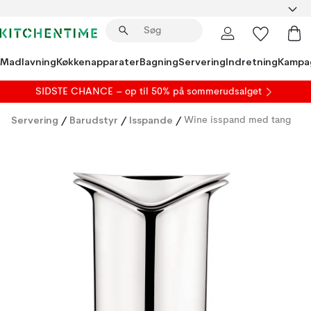
Madlavning
Køkkenapparater
Bagning
Servering
Indretning
Kampa
SIDSTE CHANCE – op til 50% på
sommerudsalget
Servering
/
Barudstyr
/
Isspande
/
Wine isspand med tang