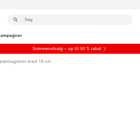
Kampagner
S
ommerudsalg
– op til 50 % rabat
grøntsagskniv bred 18 cm