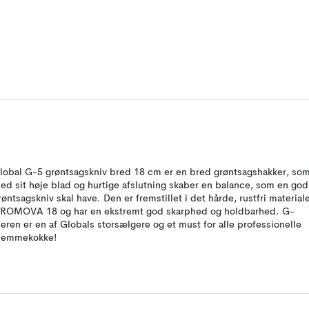
lobal G-5 grøntsagskniv bred 18 cm er en bred grøntsagshakker, so
ed sit høje blad og hurtige afslutning skaber en balance, som en god
røntsagskniv skal have. Den er fremstillet i det hårde, rustfri material
ROMOVA 18 og har en ekstremt god skarphed og holdbarhed. G-
'eren er en af Globals storsælgere og et must for alle professionelle
jemmekokke!