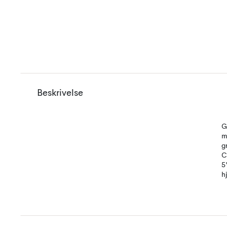
Beskrivelse
G
m
g
C
5
h