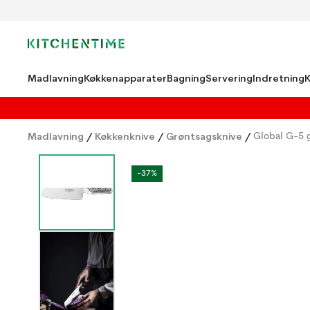
Madlavning
Køkkenapparater
Bagning
Servering
Indretning
Madlavning
/
Køkkenknive
/
Grøntsagsknive
/
Global G-5 
-37%