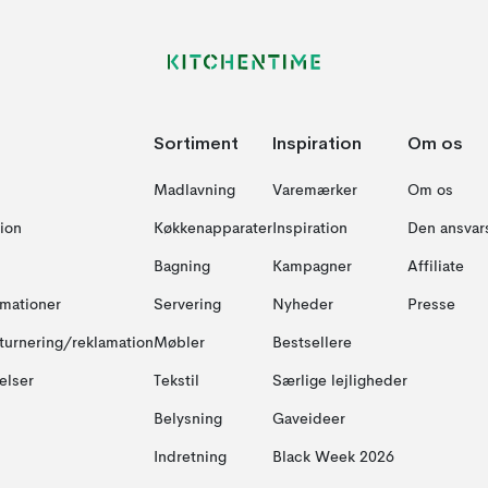
Sortiment
Inspiration
Om os
Madlavning
Varemærker
Om os
ion
Køkkenapparater
Inspiration
Den ansvar
Bagning
Kampagner
Affiliate
amationer
Servering
Nyheder
Presse
turnering/reklamation
Møbler
Bestsellere
elser
Tekstil
Særlige lejligheder
Belysning
Gaveideer
Indretning
Black Week 2026