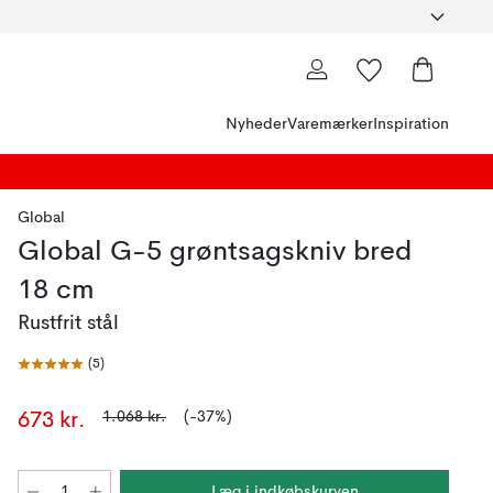
Nyheder
Varemærker
Inspiration
Global
Global G-5 grøntsagskniv bred
18 cm
Rustfrit stål
(
5
)
1.068 kr.
(-37%)
673 kr.
Læg i indkøbskurven