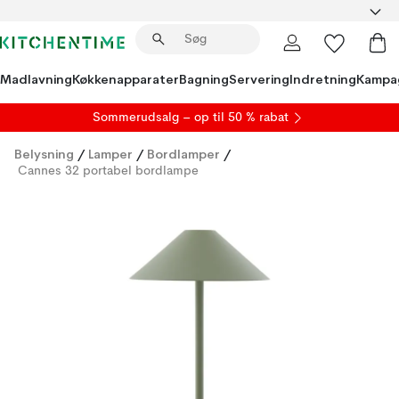
Madlavning
Køkkenapparater
Bagning
Servering
Indretning
Kampa
S
ommerudsalg
– op til 50 % rabat
Belysning
/
Lamper
/
Bordlamper
/
Cannes 32 portabel bordlampe