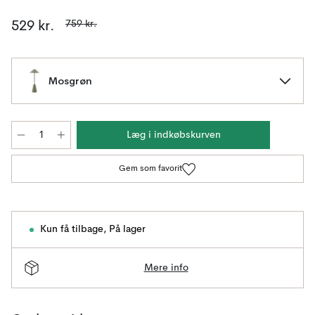
759 kr.
529 kr.
Mosgrøn
Læg i indkøbskurven
Gem som favorit
Kun få tilbage
,
På lager
Mere info