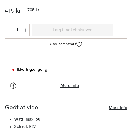
705 kr.
419 kr.
Læg i indkøbskurven
Gem som favorit
Ikke tilgængelig
Mere info
Godt at vide
Mere info
Watt, max: 60
Sokkel: E27