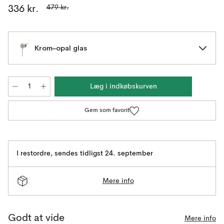
479 kr.
336 kr.
Krom–opal glas
Læg i indkøbskurven
Gem som favorit
I restordre
,
sendes tidligst 24. september
Mere info
Godt at vide
Mere info