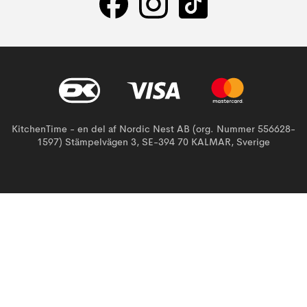
KitchenTime - en del af Nordic Nest AB (org. Nummer 556628-
1597) Stämpelvägen 3, SE-394 70 KALMAR, Sverige