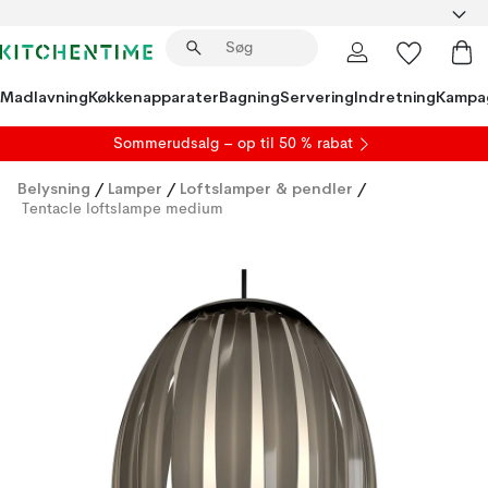
Madlavning
Køkkenapparater
Bagning
Servering
Indretning
Kampa
S
ommerudsalg
– op til 50 % rabat
Belysning
/
Lamper
/
Loftslamper & pendler
/
Tentacle loftslampe medium