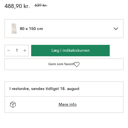
639 kr.
488,90 kr.
80 x 150 cm
Læg i indkøbskurven
Gem som favorit
I restordre
,
sendes tidligst 18. august
Mere info