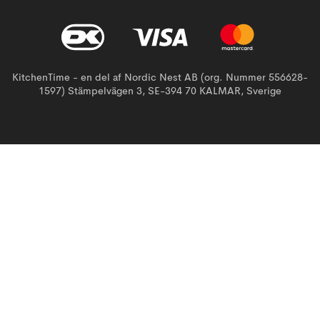
KitchenTime - en del af Nordic Nest AB (org. Nummer 556628-
1597) Stämpelvägen 3, SE-394 70 KALMAR, Sverige