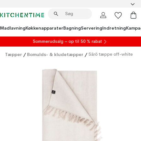
Madlavning
Køkkenapparater
Bagning
Servering
Indretning
Kampa
S
ommerudsalg
– op til 50 % rabat
Tæpper
/
Bomulds- & kludetæpper
/
Särö tæppe off-white