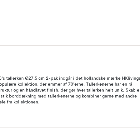
0's tallerken Ø27,5 cm 2-pak indgår i det hollandske mærke HKliving
opulære kollektion, der emmer af 70'erne. Tallerkenerne har en rå
truktur og en håndlavet finish, der gør hver tallerken helt unik. Skab e
ustik borddækning med tallerkenerne og kombiner gerne med andre
ele fra kollektionen.