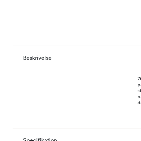
Beskrivelse
7
p
s
r
d
Specifikation