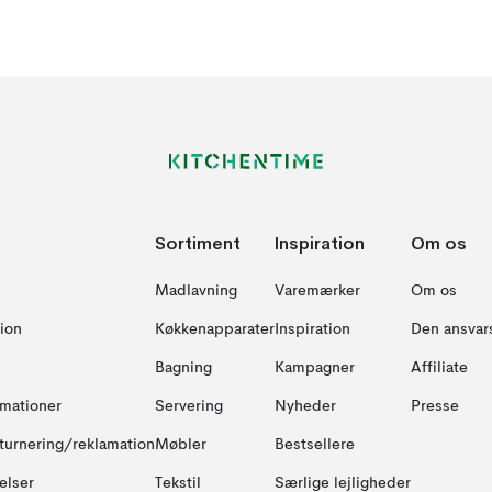
Sortiment
Inspiration
Om os
Madlavning
Varemærker
Om os
ion
Køkkenapparater
Inspiration
Den ansvar
Bagning
Kampagner
Affiliate
amationer
Servering
Nyheder
Presse
turnering/reklamation
Møbler
Bestsellere
elser
Tekstil
Særlige lejligheder