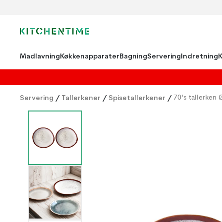
Madlavning
Køkkenapparater
Bagning
Servering
Indretning
Servering
/
Tallerkener
/
Spisetallerkener
/
70's tallerken