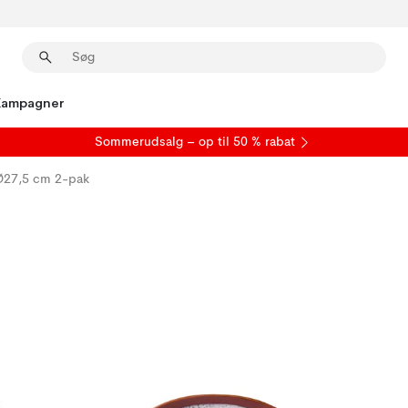
Kampagner
S
ommerudsalg
– op til 50 % rabat
 Ø27,5 cm 2-pak