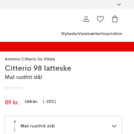
Nyheder
Varemærker
Inspiration
Antonio Citterio
for
Iittala
Citterio 98 latteske
Mat rustfrit stål
124 kr.
(-28%)
89 kr.
Mat rustfrit stål