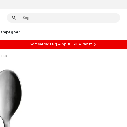
Kampagner
S
ommerudsalg
– op til 50 % rabat
eske