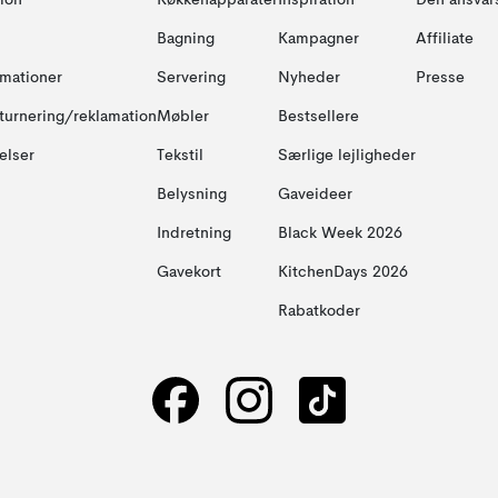
ion
Køkkenapparater
Inspiration
Den ansvar
Bagning
Kampagner
Affiliate
amationer
Servering
Nyheder
Presse
turnering/reklamation
Møbler
Bestsellere
elser
Tekstil
Særlige lejligheder
Belysning
Gaveideer
Indretning
Black Week 2026
Gavekort
KitchenDays 2026
Rabatkoder