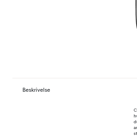
Beskrivelse
C
h
d
a
s