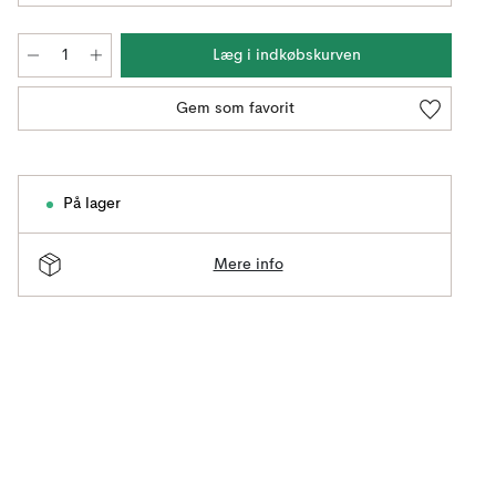
Læg i indkøbskurven
Gem som favorit
På lager
Mere info