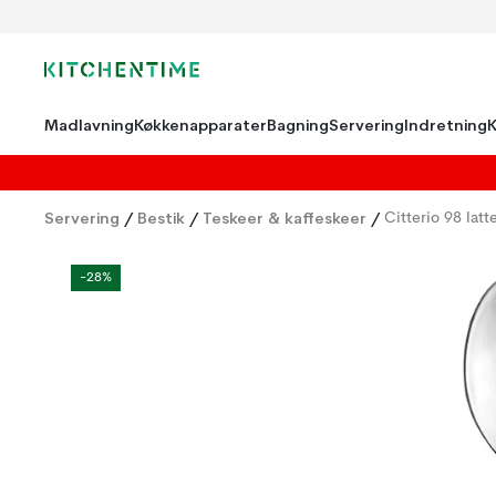
Madlavning
Køkkenapparater
Bagning
Servering
Indretning
Servering
/
Bestik
/
Teskeer & kaffeskeer
/
Citterio 98 latt
-28%