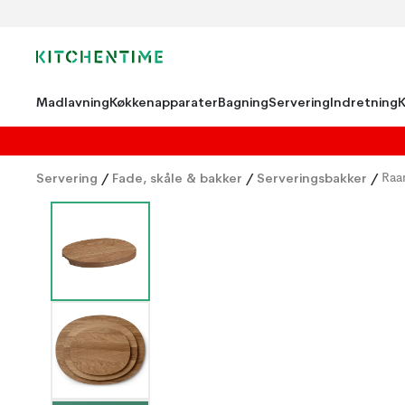
Madlavning
Køkkenapparater
Bagning
Servering
Indretning
Servering
/
Fade, skåle & bakker
/
Serveringsbakker
/
Raa