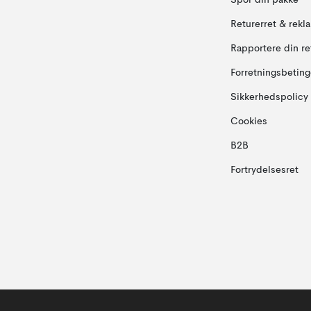
Spor din pakke
Returerret & rekl
Rapportere din re
Forretningsbeting
Sikkerhedspolicy
Cookies
B2B
Fortrydelsesret