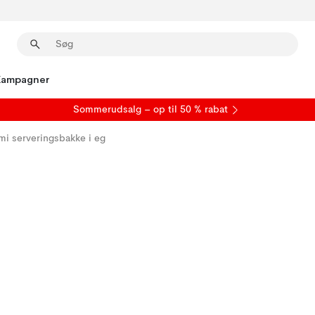
Kampagner
S
ommerudsalg
– op til 50 % rabat
mi serveringsbakke i eg