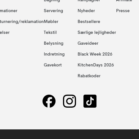
Bagning
Kampagner
Affiliate
amationer
Servering
Nyheder
Presse
turnering/reklamation
Møbler
Bestsellere
elser
Tekstil
Særlige lejligheder
Belysning
Gaveideer
Indretning
Black Week 2026
Gavekort
KitchenDays 2026
Rabatkoder