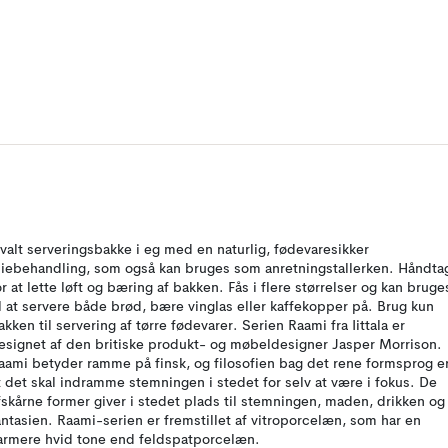
valt serveringsbakke i eg med en naturlig, fødevaresikker
liebehandling, som også kan bruges som anretningstallerken. Håndta
or at lette løft og bæring af bakken. Fås i flere størrelser og kan bruge
il at servere både brød, bære vinglas eller kaffekopper på. Brug kun
akken til servering af tørre fødevarer. Serien Raami fra Iittala er
esignet af den britiske produkt- og møbeldesigner Jasper Morrison.
aami betyder ramme på finsk, og filosofien bag det rene formsprog er
t det skal indramme stemningen i stedet for selv at være i fokus. De
fskårne former giver i stedet plads til stemningen, maden, drikken og
antasien. Raami-serien er fremstillet af vitroporcelæn, som har en
armere hvid tone end feldspatporcelæn.