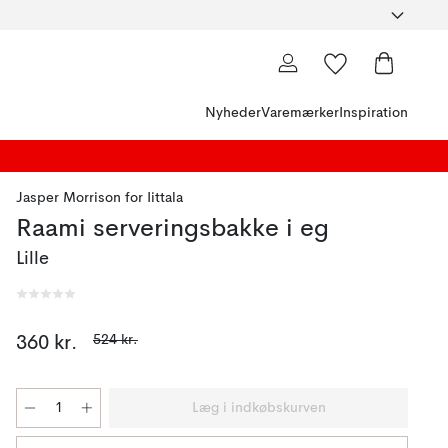
Nyheder
Varemærker
Inspiration
Jasper Morrison
for
Iittala
Raami serveringsbakke i eg
Lille
524 kr.
360 kr.
Læg i indkøbskurven