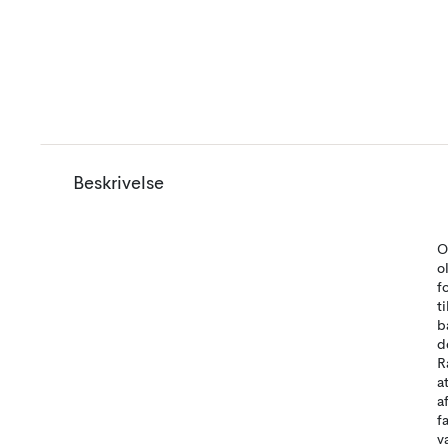
Beskrivelse
O
o
f
t
b
d
R
a
a
f
v