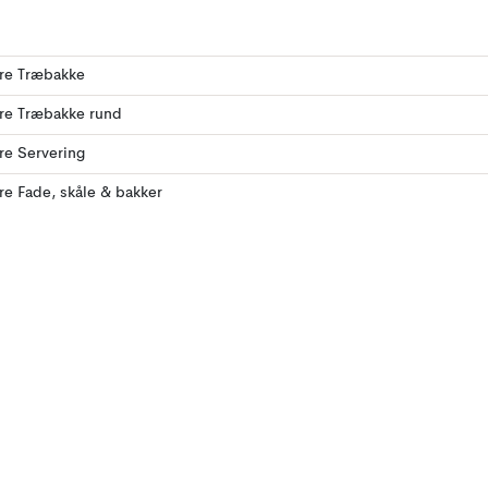
ere Træbakke
ere Træbakke rund
ere Servering
ere Fade, skåle & bakker