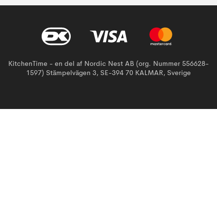
KitchenTime - en del af Nordic Nest AB (org. Nummer 556628-
1597) Stämpelvägen 3, SE-394 70 KALMAR, Sverige