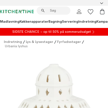
Madlavning
Køkkenapparater
Bagning
Servering
Indretning
Kampa
SIDSTE CHANCE – op til 50% på
sommerudsalget
Indretning
/
Lys & Lysestager
/
Fyrfadsstager
/
Urbania lyshus