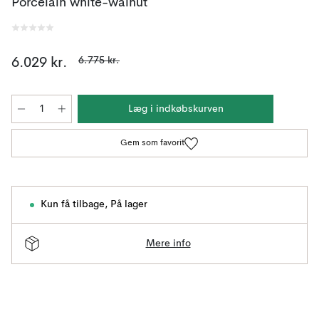
Porcelain white-walnut
6.775 kr.
6.029 kr.
Læg i indkøbskurven
Gem som favorit
Kun få tilbage
,
På lager
Mere info