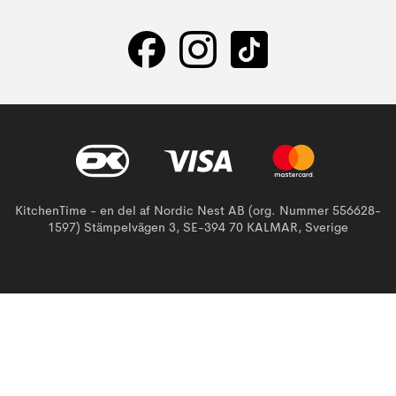
KitchenTime - en del af Nordic Nest AB (org. Nummer 556628-
1597) Stämpelvägen 3, SE-394 70 KALMAR, Sverige