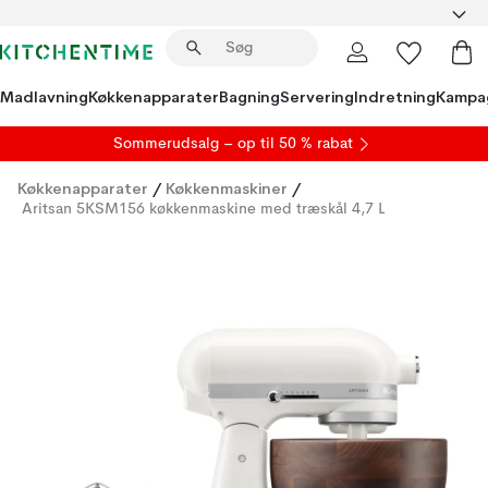
Madlavning
Køkkenapparater
Bagning
Servering
Indretning
Kampa
S
ommerudsalg
– op til 50 % rabat
Køkkenapparater
/
Køkkenmaskiner
/
Aritsan 5KSM156 køkkenmaskine med træskål 4,7 L