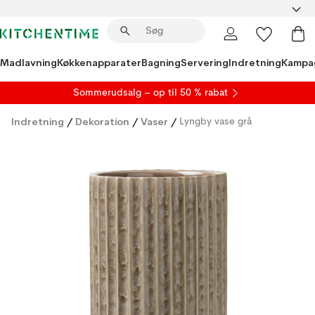
Madlavning
Køkkenapparater
Bagning
Servering
Indretning
Kampa
S
ommerudsalg
– op til 50 % rabat
Indretning
/
Dekoration
/
Vaser
/
Lyngby vase grå