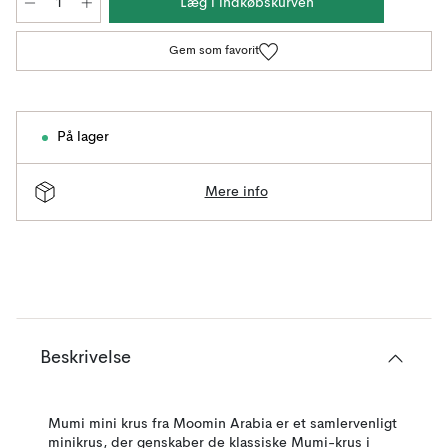
Læg i indkøbskurven
Gem som favorit
På lager
Mere info
Beskrivelse
Mumi mini krus fra Moomin Arabia er et samlervenligt
minikrus, der genskaber de klassiske Mumi-krus i