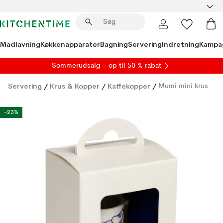
Madlavning
Køkkenapparater
Bagning
Servering
Indretning
Kampa
S
ommerudsalg
– op til 50 % rabat
Servering
/
Krus & Kopper
/
Kaffekopper
/
Mumi mini krus
-23%