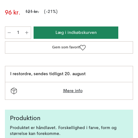
121 kr.
(-21%)
96 kr.
Læg i indkøbskurven
Gem som favorit
I restordre
,
sendes tidligst 20. august
Mere info
Produktion
Produktet er håndlavet. Forskellighed i farve, form og
størrelse kan forekomme.