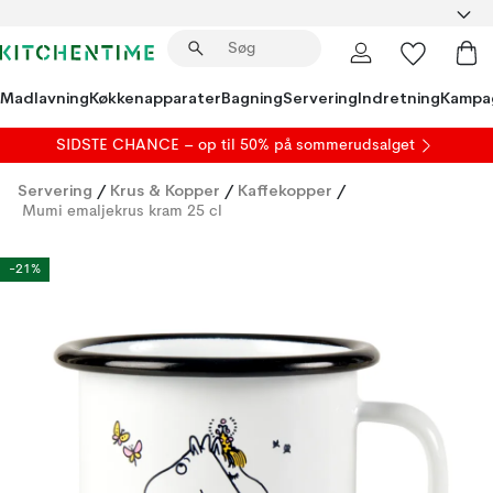
Madlavning
Køkkenapparater
Bagning
Servering
Indretning
Kampa
SIDSTE CHANCE – op til 50% på
sommerudsalget
Servering
/
Krus & Kopper
/
Kaffekopper
/
Mumi emaljekrus kram 25 cl
-21%