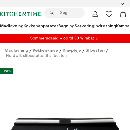
Madlavning
Køkkenapparater
Bagning
Servering
Indretning
Kampa
S
ommerudsalg
– op til 50 % rabat
Madlavning
/
Køkkenknive
/
Knivpleje
/
Slibesten
/
Nordwik slibestøtte til slibesten
-25%