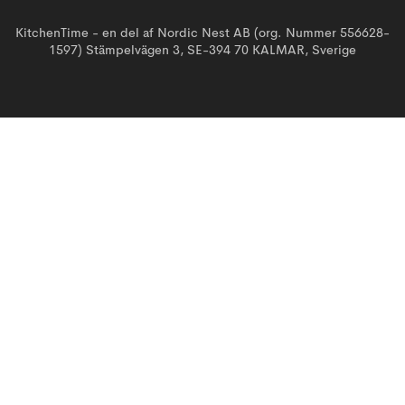
KitchenTime - en del af Nordic Nest AB (org. Nummer 556628-
1597) Stämpelvägen 3, SE-394 70 KALMAR, Sverige