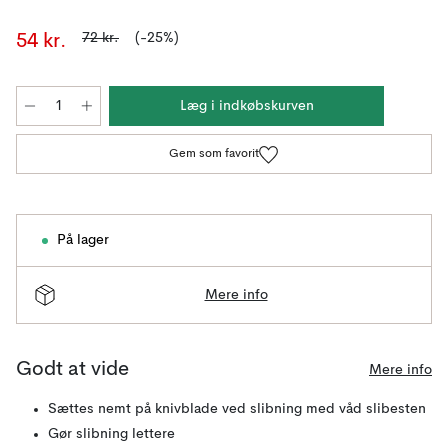
72 kr.
(-25%)
54 kr.
Læg i indkøbskurven
Gem som favorit
På lager
Mere info
Godt at vide
Mere info
Sættes nemt på knivblade ved slibning med våd slibesten
Gør slibning lettere