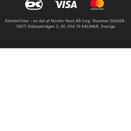
KitchenTime - en del af Nordic Nest AB (org. Nummer 556628-
1597) Stämpelvägen 3, SE-394 70 KALMAR, Sverige