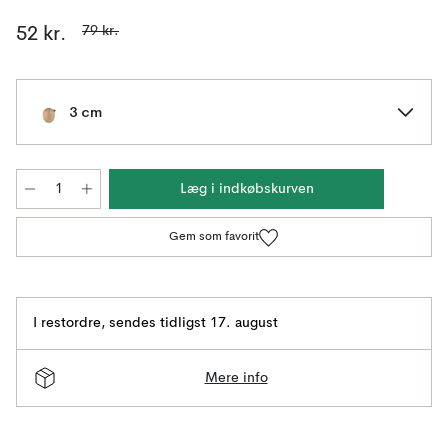
79 kr.
52 kr.
3 cm
Læg i indkøbskurven
Gem som favorit
I restordre
,
sendes tidligst 17. august
Mere info