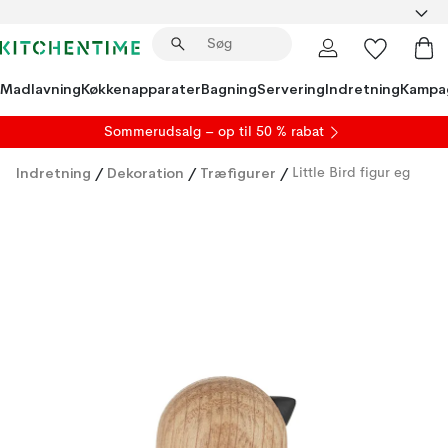
Madlavning
Køkkenapparater
Bagning
Servering
Indretning
Kampa
S
ommerudsalg
– op til 50 % rabat
Indretning
/
Dekoration
/
Træfigurer
/
Little Bird figur eg