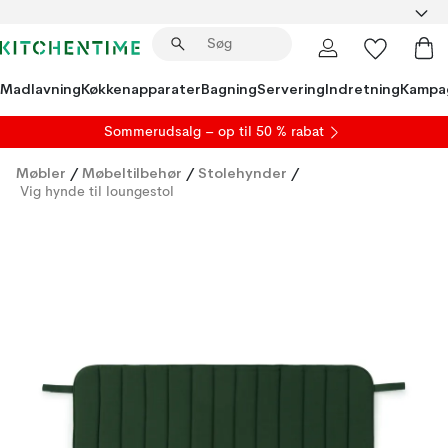
Madlavning
Køkkenapparater
Bagning
Servering
Indretning
Kampa
S
ommerudsalg
– op til 50 % rabat
Møbler
/
Møbeltilbehør
/
Stolehynder
/
Vig hynde til loungestol