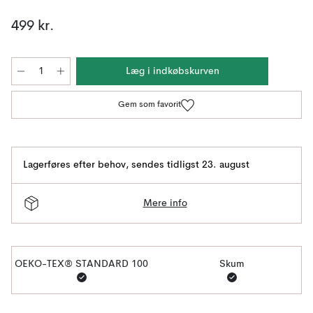
499 kr.
Læg i indkøbskurven
Gem som favorit
Lagerføres efter behov
,
sendes tidligst 23. august
Mere info
OEKO-TEX® STANDARD 100
Skum