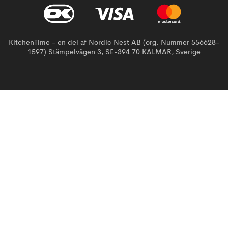
KitchenTime - en del af Nordic Nest AB (org. Nummer 556628-
1597) Stämpelvägen 3, SE-394 70 KALMAR, Sverige