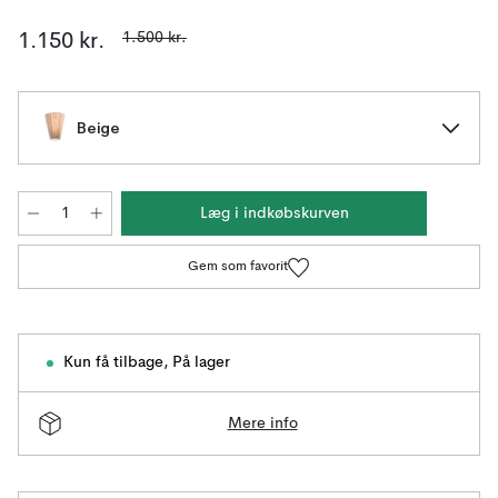
1.500 kr.
1.150 kr.
Beige
Læg i indkøbskurven
Gem som favorit
Kun få tilbage
,
På lager
Mere info