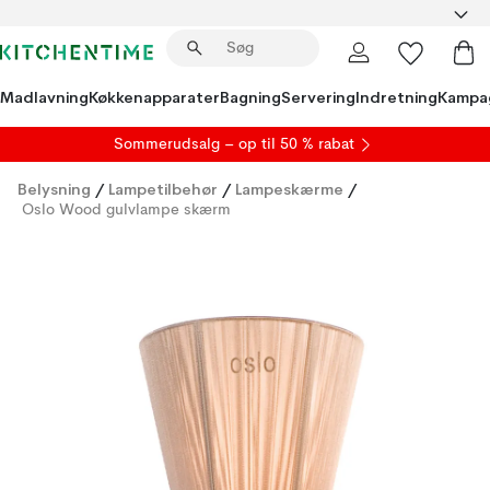
Madlavning
Køkkenapparater
Bagning
Servering
Indretning
Kampa
S
ommerudsalg
– op til 50 % rabat
Belysning
/
Lampetilbehør
/
Lampeskærme
/
Oslo Wood gulvlampe skærm