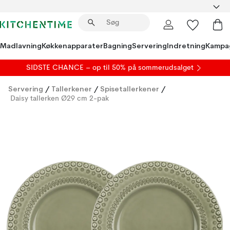
Madlavning
Køkkenapparater
Bagning
Servering
Indretning
Kampa
SIDSTE CHANCE – op til 50% på
sommerudsalget
Servering
/
Tallerkener
/
Spisetallerkener
/
Daisy tallerken Ø29 cm 2-pak