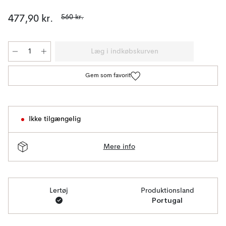
560 kr.
477,90 kr.
Læg i indkøbskurven
Gem som favorit
Ikke tilgængelig
Mere info
Lertøj
Produktionsland
Portugal