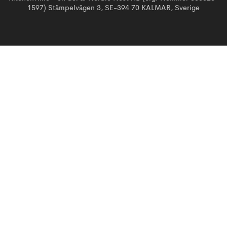
1597) Stämpelvägen 3, SE-394 70 KALMAR, Sverige