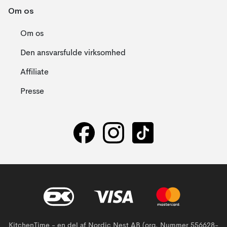
Om os
Om os
Den ansvarsfulde virksomhed
Affiliate
Presse
KitchenTime - en del af Nordic Nest AB (org. Nummer 556628-