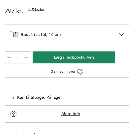
1.516 kr.
797 kr.
Rustfrit stål, 14 cm
Læg i indkøbskurven
Gem som favorit
Kun få tilbage
,
På lager
Mere info