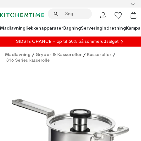
Madlavning
Køkkenapparater
Bagning
Servering
Indretning
Kampa
SIDSTE CHANCE – op til 50% på
sommerudsalget
Madlavning
/
Gryder & Kasseroller
/
Kasseroller
/
316 Series kasserolle