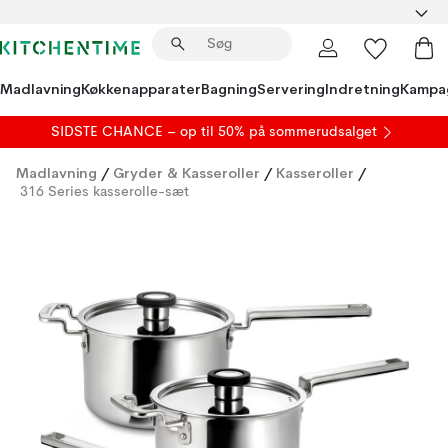
Madlavning
Køkkenapparater
Bagning
Servering
Indretning
Kampa
SIDSTE CHANCE – op til 50% på
sommerudsalget
Madlavning
/
Gryder & Kasseroller
/
Kasseroller
/
316 Series kasserolle-sæt