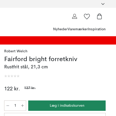
Nyheder
Varemærker
Inspiration
Robert Welch
Fairford bright forretkniv
Rustfrit stål, 21,3 cm
137 kr.
122 kr.
Læg i indkøbskurven