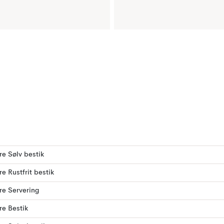
ere Sølv bestik
re Rustfrit bestik
ere Servering
ere Bestik