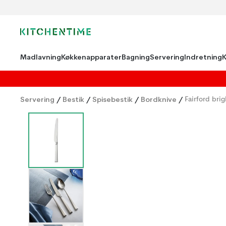
Madlavning
Køkkenapparater
Bagning
Servering
Indretning
Servering
/
Bestik
/
Spisebestik
/
Bordknive
/
Fairford brig