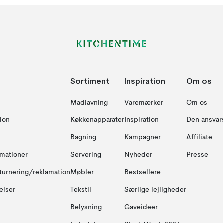
Sortiment
Inspiration
Om os
Madlavning
Varemærker
Om os
ion
Køkkenapparater
Inspiration
Den ansvar
Bagning
Kampagner
Affiliate
amationer
Servering
Nyheder
Presse
turnering/reklamation
Møbler
Bestsellere
elser
Tekstil
Særlige lejligheder
Belysning
Gaveideer