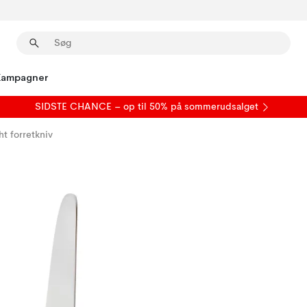
Kampagner
SIDSTE CHANCE – op til 50% på
sommerudsalget
ht forretkniv