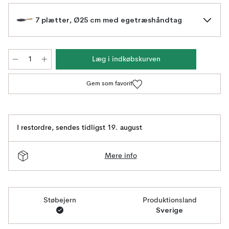
7 plætter, Ø25 cm med egetræshåndtag
Læg i indkøbskurven
Gem som favorit
I restordre
,
sendes tidligst 19. august
Mere info
Støbejern
Produktionsland
Sverige