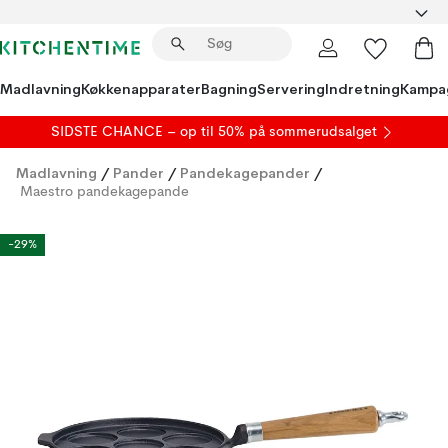
Madlavning
Køkkenapparater
Bagning
Servering
Indretning
Kampa
SIDSTE CHANCE – op til 50% på
sommerudsalget
Madlavning
/
Pander
/
Pandekagepander
/
Maestro pandekagepande
-29%