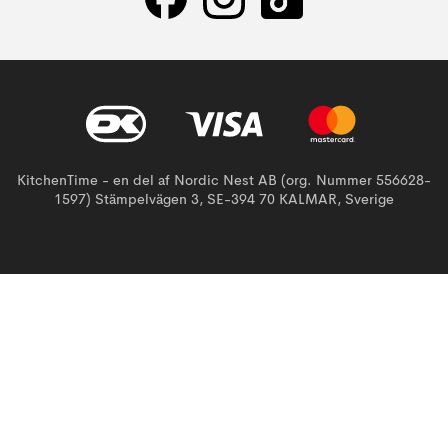
KitchenTime - en del af Nordic Nest AB (org. Nummer 556628-
1597) Stämpelvägen 3, SE-394 70 KALMAR, Sverige