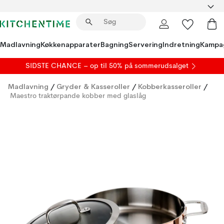
Madlavning
Køkkenapparater
Bagning
Servering
Indretning
Kampa
SIDSTE CHANCE – op til 50% på
sommerudsalget
Madlavning
/
Gryder & Kasseroller
/
Kobberkasseroller
/
Maestro traktørpande kobber med glaslåg