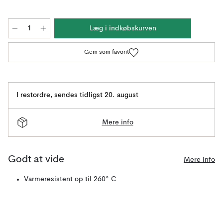
Læg i indkøbskurven
Gem som favorit
I restordre
,
sendes tidligst 20. august
Mere info
Godt at vide
Mere info
Varmeresistent op til 260° C