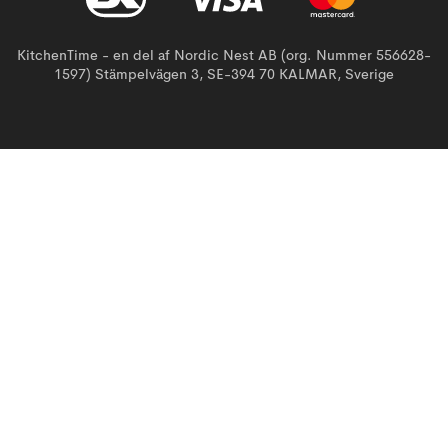
KitchenTime - en del af Nordic Nest AB (org. Nummer 556628-
1597) Stämpelvägen 3, SE-394 70 KALMAR, Sverige