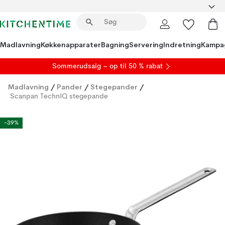
Madlavning
Køkkenapparater
Bagning
Servering
Indretning
Kampa
S
ommerudsalg
– op til 50 % rabat
Madlavning
/
Pander
/
Stegepander
/
Scanpan TechnIQ stegepande
-39%