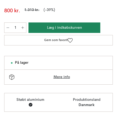
1.313 kr.
(-39%)
800 kr.
Læg i indkøbskurven
Gem som favorit
På lager
Mere info
Støbt aluminium
Produktionsland
Danmark