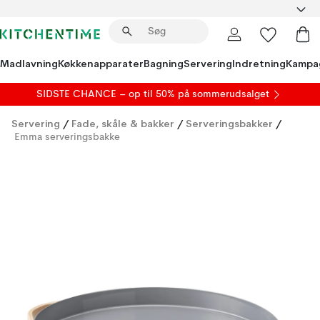
Madlavning
Køkkenapparater
Bagning
Servering
Indretning
Kampa
SIDSTE CHANCE – op til 50% på
sommerudsalget
Servering
/
Fade, skåle & bakker
/
Serveringsbakker
/
Emma serveringsbakke